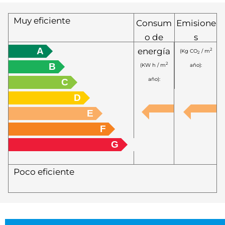
Muy eficiente
Consum
Emisione
o de
s
A
energía
2
(Kg CO
/ m
2
B
2
(KW h / m
año):
año):
C
D
E
F
G
Poco eficiente