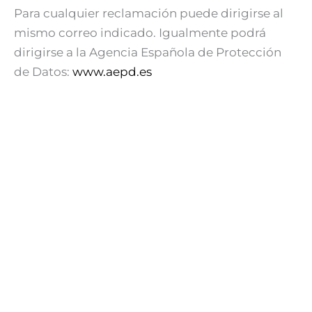
Para cualquier reclamación puede dirigirse al
mismo correo indicado. Igualmente podrá
dirigirse a la Agencia Española de Protección
de Datos:
www.aepd.es
VENDEDORES
Vender tu casa
Herencias
Cambio de casa
Gana más por tu casa
COMPRADORES