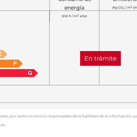
energía
2
(Kg CO
/ m
añ
2
2
(KW h / m
año):
E
En trámite
F
G
o, por tanto no somos responsables de la fiabilidad de la información, po
tas.