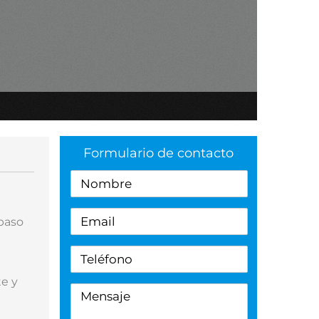
Formulario de contacto
 paso
te y