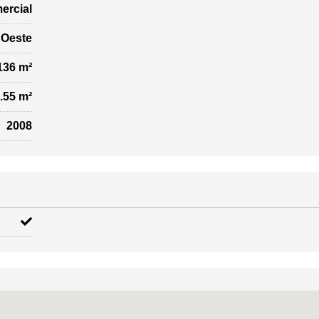
ercial
Oeste
136 m²
.55 m²
2008