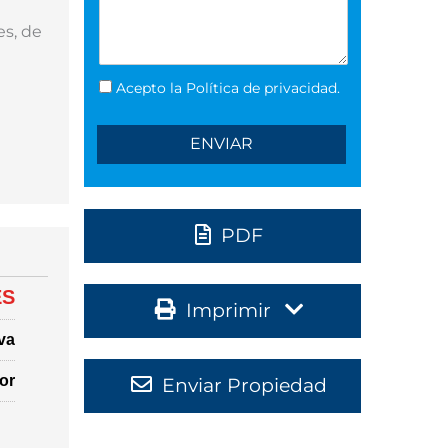
es, de
Acepto la Política de privacidad.
e
PDF
ES
Imprimir
va
or
Enviar Propiedad