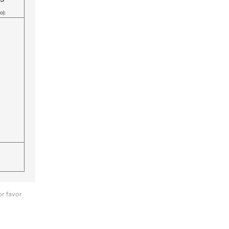
o):
r favor