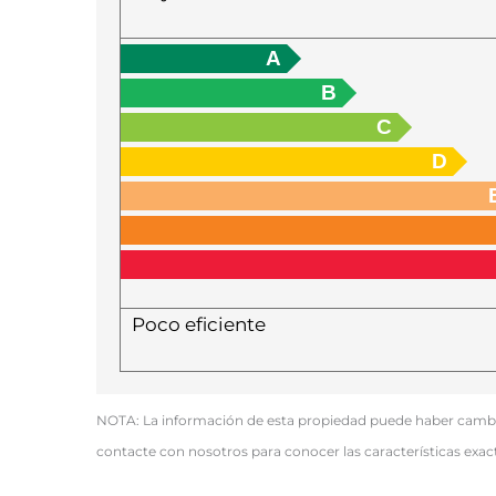
A
B
C
D
Poco eficiente
NOTA: La información de esta propiedad puede haber cambiad
contacte con nosotros para conocer las características exac